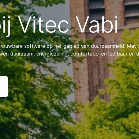
j Vitec Vabi
betrouwbare software op het gebied van duurzaamheid. Met
en duurzaam, energiezuinig, comfortabel en leefbaar en 