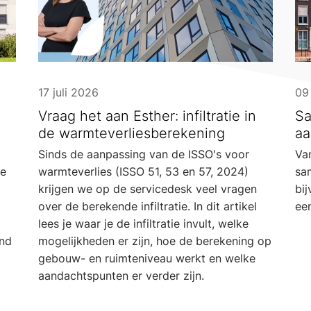
17 juli 2026
09 
Vraag het aan Esther: infiltratie in
Sa
n
de warmteverliesberekening
aa
Sinds de aanpassing van de ISSO's voor
Van
ie
warmteverlies (ISSO 51, 53 en 57, 2024)
sa
krijgen we op de servicedesk veel vragen
bi
over de berekende infiltratie. In dit artikel
een
lees je waar je de infiltratie invult, welke
and
mogelijkheden er zijn, hoe de berekening op
gebouw- en ruimteniveau werkt en welke
aandachtspunten er verder zijn.