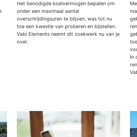
Het benodigde koelvermogen bepalen om
Me
e
onder een maximaal aantal
ma
overschrijdingsuren te blijven, was tot nu
ge
toe een kwestie van proberen en bijstellen.
ren
Vabi Elements neemt dit zoekwerk nu van je
ge
over.
toe
vo
In 
ren
Vab