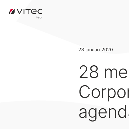
23 januari 2020
28 mei
Corpor
agend