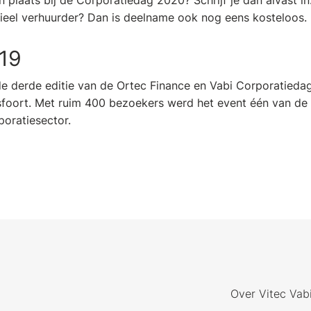
en plaats bij de Corporatiedag 2020? Schrijf je dan alvast in
ieel verhuurder? Dan is deelname ook nog eens kosteloos.
019
e derde editie van de Ortec Finance en Vabi Corporatiedag
sfoort. Met ruim 400 bezoekers werd het event één van de
poratiesector.
Over Vitec Vab