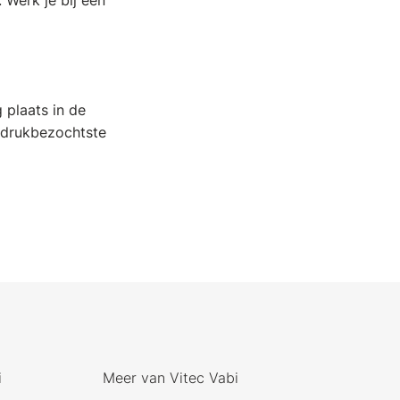
. Werk je bij een
 plaats in de
 drukbezochtste
i
Meer van Vitec Vabi