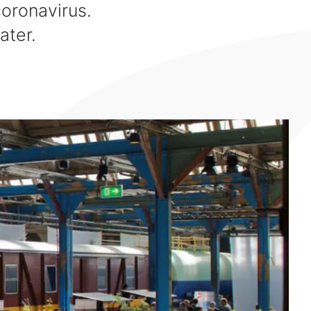
oronavirus.
ater.