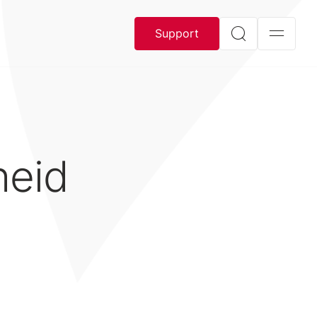
Support
heid