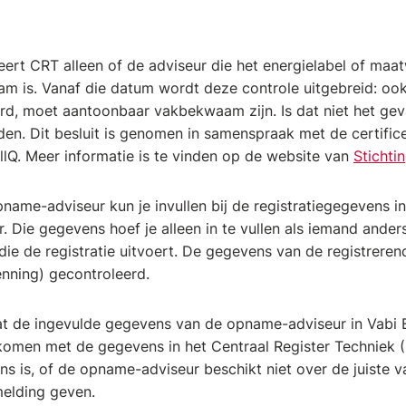
ert CRT alleen of de adviseur die het energielabel of maat
m is. Vanaf die datum wordt deze controle uitgebreid: ook
d, moet aantoonbaar vakbekwaam zijn. Is dat niet het gev
den. Dit besluit is genomen in samenspraak met de certifice
lQ. Meer informatie is te vinden op de website van
Stichti
ame-adviseur kun je invullen bij de registratiegegevens inv
r. Die gegevens hoef je alleen in te vullen als iemand ande
die de registratie uitvoert. De gegevens van de registrere
enning) gecontroleerd.
dat de ingevulde gegevens van de opname-adviseur in Vabi 
omen met de gegevens in het Centraal Register Techniek (
s is, of de opname-adviseur beschikt niet over de juiste
melding geven.