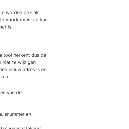
ijn worden ook als
dit voorkomen. Je kan
et is.
e tool herkent dus de
niet te wijzigen
 een nieuw adres is en
ezen.
ken van de
 huisnummer en
stscheidingstekens).