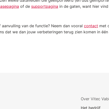
iezen welke datavelden die geëxporteerd (en dus geïmport
easepagina
of de
supportpagina
in de gaten, want hier vind
f aanvulling van de functie? Neem dan vooral
contact
met o
kans dat we dan jouw verbeteringen terug zien komen in é
Over Vitec Vab
Het bedrijf