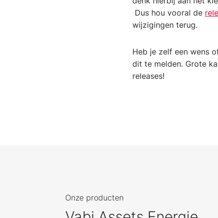
denk hierbij aan het k
Dus hou vooral de
rel
wijzigingen terug.
Heb je zelf een wens o
dit te melden. Grote 
releases!
Onze producten
Vabi Assets Energie