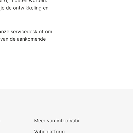
eerd) moeten worden.
 je de ontwikkeling en
nze servicedesk of om
én van de aankomende
i
Meer van Vitec Vabi
Vabi platform