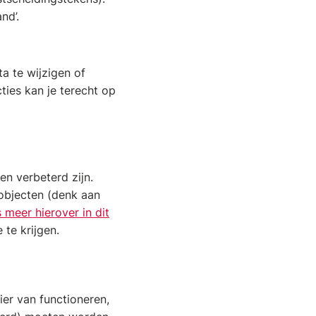
nd’.
a te wijzigen of
ties kan je terecht op
n verbeterd zijn.
objecten (denk aan
 meer hierover in dit
te krijgen.
ier van functioneren,