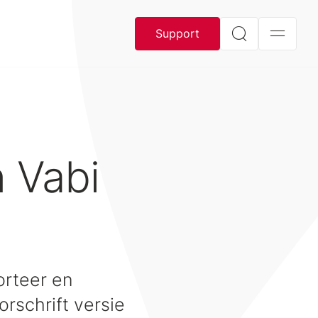
Support
n Vabi
orteer en
rschrift versie