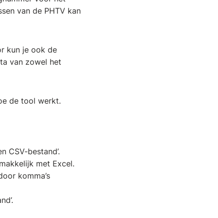
assen van de PHTV kan
or kun je ook de
ta van zowel het
oe de tool werkt.
ren CSV-bestand’.
akkelijk met Excel.
8 door komma’s
nd’.