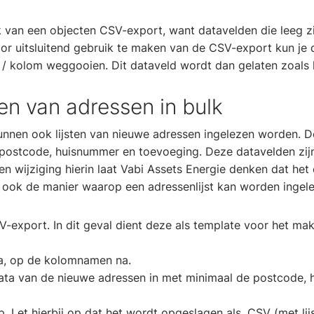
ik van een objecten CSV-export, want datavelden die leeg z
or uitsluitend gebruik te maken van de CSV-export kun je 
d / kolom weggooien. Dit dataveld wordt dan gelaten zoals h
n van adressen in bulk
nnen ook lijsten van nieuwe adressen ingelezen worden. D
postcode, huisnummer en toevoeging. Deze datavelden zijn 
n wijziging hierin laat Vabi Assets Energie denken dat het
 ook de manier waarop een adressenlijst kan worden ingel
-export. In dit geval dient deze als template voor het ma
ta, op de kolomnamen na.
ata van de nieuwe adressen in met minimaal de postcode,
p. Let hierbij op dat het wordt opgeslagen als .CSV (met lij