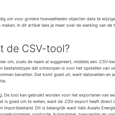
dig om voor grotere hoeveelheden objecten data te wijzigen
maken. In dit artikel lees je meer over de werking van de t
t de CSV-tool?
ier om, zoals de naam al suggereert, middels een .CSV-bes
n bestandstype dat ontworpen is voor het opstellen van ve
ommen bevatten. Dat komt goed uit, want datavelden en ad
tie.
. De tool kan gebruikt worden voor het exporteren van een o
at is goed om te weten, want de .CSV-export heeft direct
 importbestand. Dit is belangrijk want Vabi Assets Energi
koppelkolommen: postcode, huisnummer, toevoeging en vo