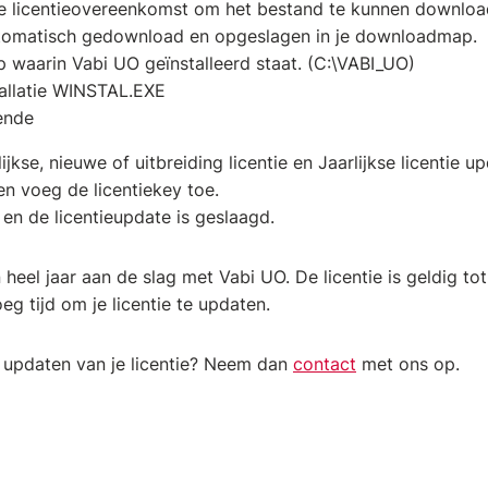
e licentieovereenkomst om het bestand te kunnen download
tomatisch gedownload en opgeslagen in je downloadmap.
waarin Vabi UO geïnstalleerd staat. (C:\VABI_UO)
tallatie WINSTAL.EXE
ende
ijkse, nieuwe of uitbreiding licentie en Jaarlijkse licentie u
en voeg de licentiekey toe.
n en de licentieupdate is geslaagd.
 heel jaar aan de slag met Vabi UO. De licentie is geldig tot
g tijd om je licentie te updaten.
 updaten van je licentie? Neem dan
contact
met ons op.