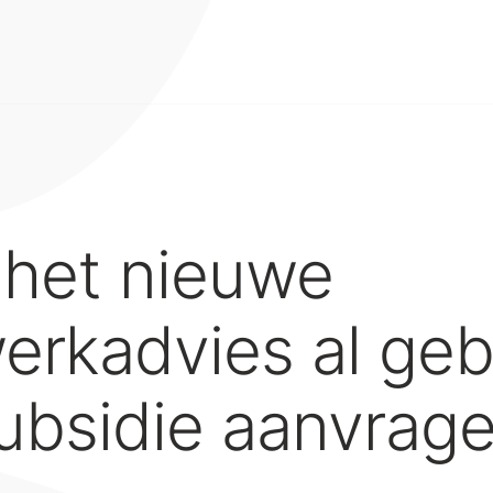
 het nieuwe
rkadvies al geb
ubsidie aanvrag