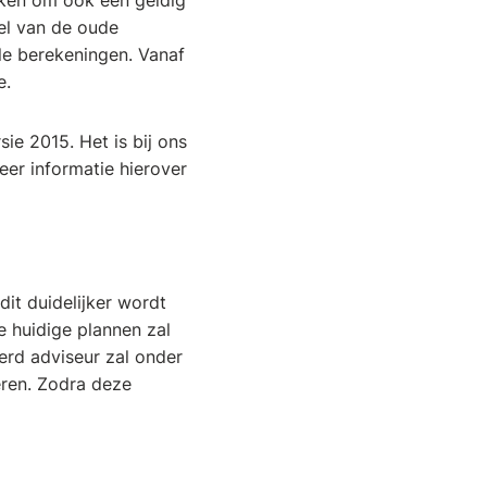
ken om ook een geldig
el van de oude
le berekeningen. Vanaf
e.
ie 2015. Het is bij ons
er informatie hierover
dit duidelijker wordt
e huidige plannen zal
erd adviseur zal onder
eren. Zodra deze