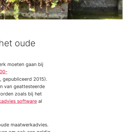
 het oude
erk moeten gaan bij
00-
, gepubliceerd 2015).
en van geattesteerde
orden zoals bij het
advies software
al
t oude maatwerkadvies.