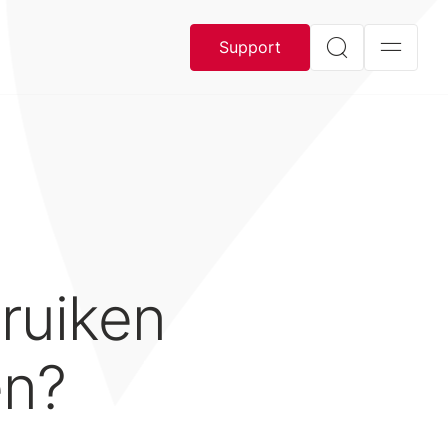
Support
ruiken
en?