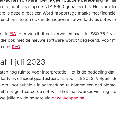
rkadvies software hoef je geen dubbele berekening te ma
eren, omdat deze op de NTA 8800 gebaseerd is. Het voorde
re is deze direct een Word rapportage maakt met financië
 functionaliteiten ook in de nieuwe maatwerkadvies softwar
is de
EIA
. Hier wordt direct verwezen naar de ISSO 75.2 vers
idie ook met de nieuwe software wordt toegekend. Voor me
en met
RVO
.
f 1 juli 2023
aten nog ruimte voor interpretatie. Het is de bedoeling dat 
advies officieel geattesteerd is, voor juli 2023. Volgens d
n om voor subsidie in aanmerking te komen: een gediplome
rijf met geattesteerde software het maatwerkadvies regist
we jullie op de hoogte via
deze webpagina
.