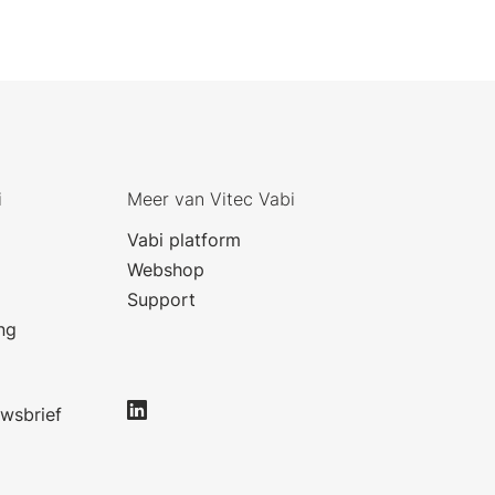
i
Meer van Vitec Vabi
Vabi platform
Webshop
Support
ng
uwsbrief