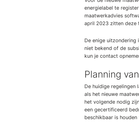
Voor de nieuwe maatwe
energielabel te regist
maatwerkadvies softwa
april 2023 zitten deze
De enige uitzondering 
niet bekend of de subs
kun je contact opnem
Planning vana
De huidige regelingen l
als het nieuwe maatwerk
het volgende nodig zij
een gecertificeerd bed
beschikbaar is houden 