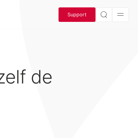
Support
elf de