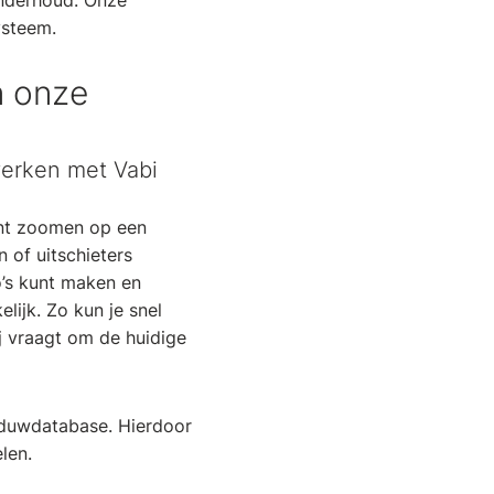
onderhoud. Onze
ysteem.
n onze
werken met Vabi
kunt zoomen op een
 of uitschieters
o’s kunt maken en
lijk. Zo kun je snel
j vraagt om de huidige
aduwdatabase. Hierdoor
len.