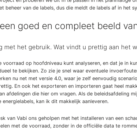
roject en proberen we dit in te passen in het planmatige 
t beheer van de labels, dus die meldt de labels af in het s
een goed en compleet beeld va
g met het gebruik. Wat vindt u prettig aan het 
 de voorraad op hoofdniveau kunt analyseren, en dat je in 
eel te bekijken. Zo zie je snel waar eventuele invoerfouten
en nu net met versie 4.0, waar je zelf eenvoudig scenari
rettig. En ook het exporteren en importeren gaat heel makke
n afdelingen die hier om vragen. Als de beleidsafdeling mi
energielabels, kan ik dit makkelijk aanleveren.
sk van Vabi ons geholpen met het installeren van een sch
pelen met de voorraad, zonder in de officiële data te romme