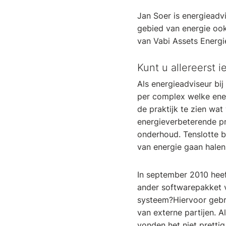
Jan Soer is energieadv
gebied van energie ook
van Vabi Assets Energi
Kunt u allereerst 
Als energieadviseur bi
per complex welke ener
de praktijk te zien wa
energieverbeterende pr
onderhoud. Tenslotte b
van energie gaan halen
In september 2010 heef
ander softwarepakket 
systeem?Hiervoor gebru
van externe partijen. A
vonden het niet pretti