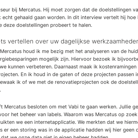
iseur bij Mercatus. Hij moet zorgen dat de doelstellingen 
 echt gehaald gaan worden. In dit interview vertelt hij ho
e deze doelstellingen probeert te halen.
iets vertellen over uw dagelijkse werkzaamhede
j Mercatus houd ik me bezig met het analyseren van de huidi
giebesparingen mogelijk zijn. Hiervoor bezoek ik bijvoor
t we kunnen verbeteren. Daarnaast maak ik kostenramingen
ojecten. En ik houd in de gaten of deze projecten passen i
ewaak ik of we met de renovatieprojecten ook de doelstel
.
t Mercatus besloten om met Vabi te gaan werken. Jullie g
voor het beheer van labels. Waarom was Mercatus op zoek
ikten we een internetapplicatie. We merkten dat we hierm
ls er een storing was in de applicatie hadden wij hier geen 
g dat we onze data niet in eigen beheer hadden.