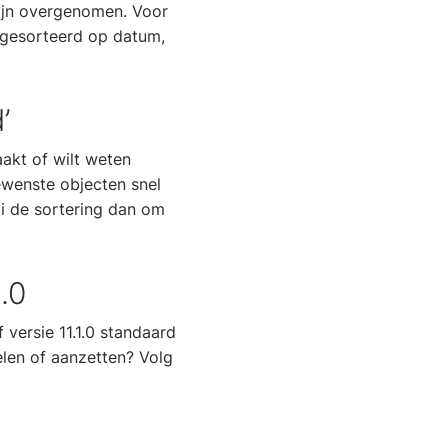
zijn overgenomen. Voor
 gesorteerd op datum,
’
aakt of wilt weten
ewenste objecten snel
aai de sortering dan om
.0
 versie 11.1.0 standaard
elen of aanzetten? Volg