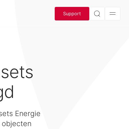
Support
ssets
gd
sets Energie
e objecten