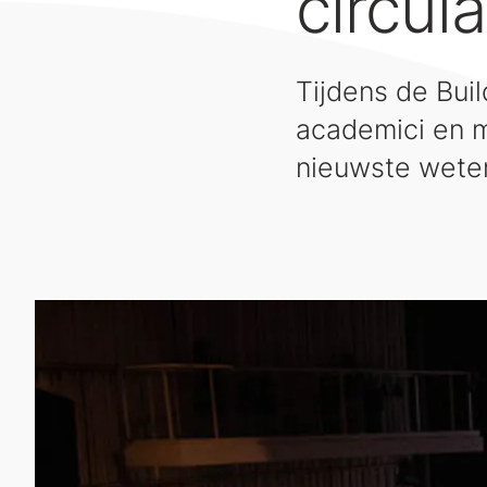
circul
Tijdens de Bui
academici en m
nieuwste weten