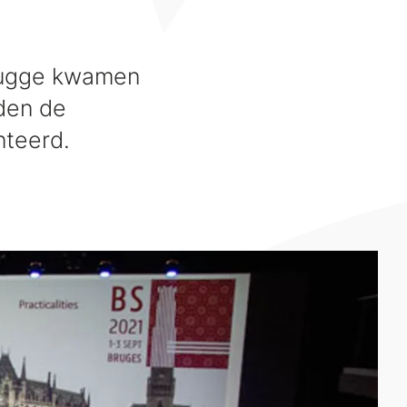
Brugge kwamen
den de
nteerd.