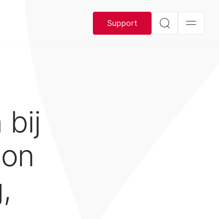
Support
bij
ion
,