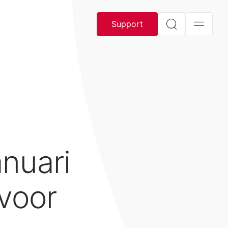
Support
anuari
 voor