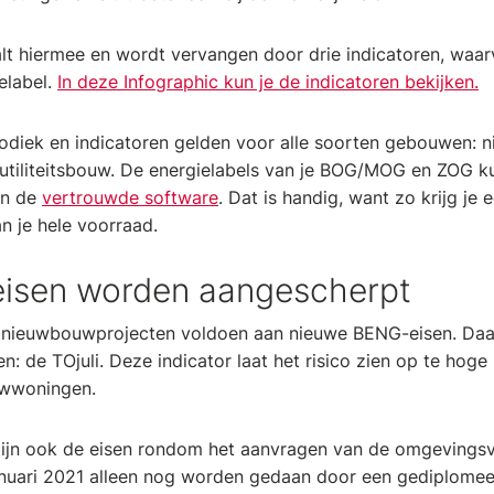
lt hiermee en wordt vervangen door drie indicatoren, waar
elabel.
In deze Infographic kun je de indicatoren bekijken.
diek en indicatoren gelden voor alle soorten gebouwen: 
tiliteitsbouw. De energielabels van je BOG/MOG en ZOG ku
in de
vertrouwde software
. Dat is handig, want zo krijg je 
n je hele voorraad.
isen worden aangescherpt
n nieuwbouwprojecten voldoen aan nieuwe BENG-eisen. Daar
en: de TOjuli. Deze indicator laat het risico zien op te hog
uwwoningen.
ijn ook de eisen rondom het aanvragen van de omgevingsv
nuari 2021 alleen nog worden gedaan door een gediplomee