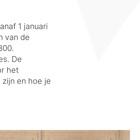
anaf 1 januari
n van de
800.
es. De
r het
zijn en hoe je