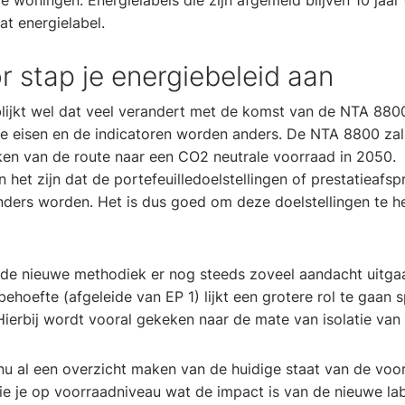
e woningen. Energielabels die zijn afgemeld blijven 10 jaa
t energielabel.
r stap je energiebeleid aan
lijkt wel dat veel verandert met de komst van de NTA 8800
 eisen en de indicatoren worden anders. De NTA 8800 zal 
ken van de route naar een CO2 neutrale voorraad in 2050.
n het zijn dat de portefeuilledoelstellingen of prestatieaf
nders worden. Het is dus goed om deze doelstellingen te h
 de nieuwe methodiek er nog steeds zoveel aandacht uitga
ehoefte (afgeleide van EP 1) lijkt een grotere rol te gaan s
ierbij wordt vooral gekeken naar de mate van isolatie van
nu al een overzicht maken van de huidige staat van de voo
e je op voorraadniveau wat de impact is van de nieuwe la