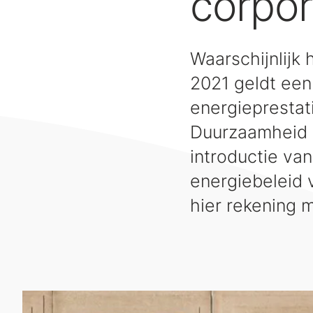
corpor
Waarschijnlijk 
2021 geldt ee
energieprestat
Duurzaamheid i
introductie va
energiebeleid 
hier rekening m