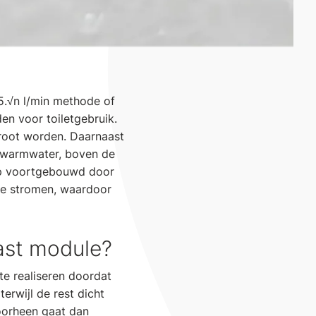
5.√n l/min methode of
en voor toiletgebruik.
groot worden. Daarnaast
n warmwater, boven de
op voortgebouwd door
ende stromen, waardoor
ast module?
e realiseren doordat
erwijl de rest dicht
doorheen gaat dan