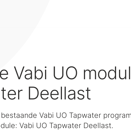
e Vabi UO modul
er Deellast
t bestaande Vabi UO Tapwater progra
ule: Vabi UO Tapwater Deellast.