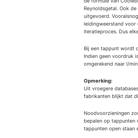
de formule van Coolebro
Reynoldsgetal. Ook de 
uitgevoerd. Vooralsno
leidingweerstand voor
iteratieproces. Dus el
Bij een tappunt wordt 
Indien geen voordruk 
omgerekend naar l/min
Opmerking:
Uit vroegere database
fabrikanten blijkt dat 
Noodvoorzieningen zou
bepalen op tappunten 
tappunten open staan e