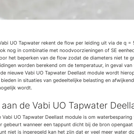
bi UO Tapwater rekent de flow per leiding uit via de q = 
ook nog in combinatie met noodvoorzieningen of SE eenhed
voor het beperken van de flow zodat de diameters niet te 
leidingen worden berekend om de temperatuur, in geval va
 de nieuwe Vabi UO Tapwater Deellast module wordt hier
e bieden in situaties van gedeeltelijke belasting en afwijk
ogelijk wordt.
w aan de Vabi UO Tapwater Deell
 Vabi UO Tapwater Deellast module is om waterbesparing t
er gebeurt wanneer een tappunt dicht bij de bron opengaat t
punt niet is ingeregeld kan het zijn dat er veel meer water 