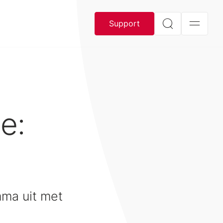
Support
e:
mma uit met