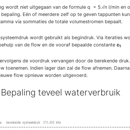
ing wordt niet uitgegaan van de formule q = 5.√n l/min en 
ds bepaling. Eén of meerdere zelf op te geven tappunten kun
ramma via sommaties de totale volumestromen bepaalt.
ysteemdruk wordt gebruikt als begindruk. Via iteraties wor
behulp van de flow en de vooraf bepaalde constante
c
1
vervolgens de voordruk vervangen door de berekende druk.
ow toenemen. Indien lager dan zal de flow afnemen. Daarn
ieuwe flow opnieuw worden uitgevoerd.
 Bepaling teveel waterverbruik