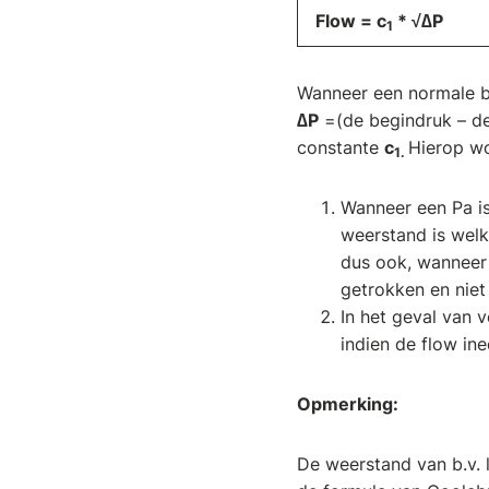
Flow
= c
* √∆P
1
Wanneer een normale be
∆P
=(de begindruk – de 
constante
c
Hierop wo
1
.
Wanneer een Pa i
weerstand is welk
dus ook, wanneer 
getrokken en niet 
In het geval van 
indien de flow in
Opmerking:
De weerstand van b.v. 