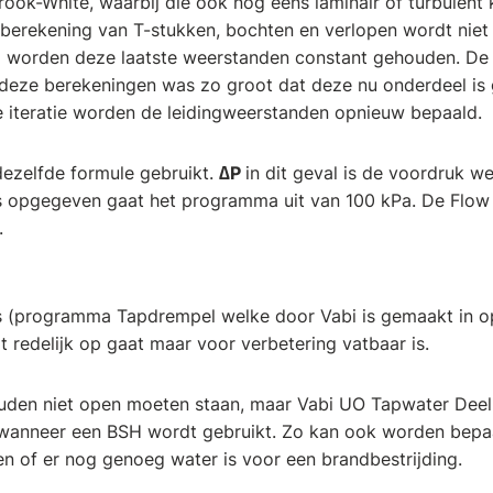
ok-White, waarbij die ook nog eens laminair of turbulent k
berekening van T-stukken, bochten en verlopen wordt niet
g worden deze laatste weerstanden constant gehouden. De 
 deze berekeningen was zo groot dat deze nu onderdeel is
ke iteratie worden de leidingweerstanden opnieuw bepaald.
dezelfde formule gebruikt.
∆P
in dit geval is de voordruk w
is opgegeven gaat het programma uit van 100 kPa. De Flow
.
s (programma Tapdrempel welke door Vabi is gemaakt in o
dit redelijk op gaat maar voor verbetering vatbaar is.
den niet open moeten staan, maar Vabi UO Tapwater Deell
wanneer een BSH wordt gebruikt. Zo kan ook worden bepa
n of er nog genoeg water is voor een brandbestrijding.