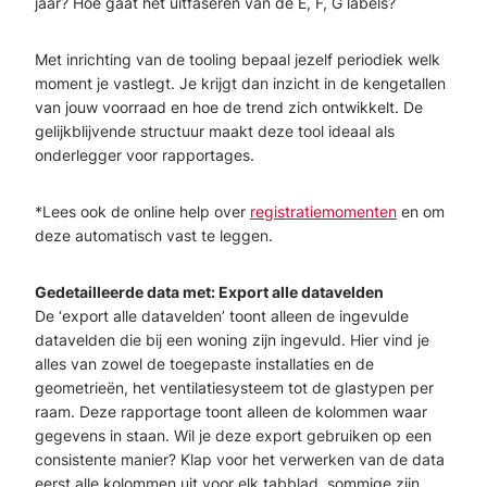
jaar? Hoe gaat het uitfaseren van de E, F, G labels?
Met inrichting van de tooling bepaal jezelf periodiek welk
moment je vastlegt. Je krijgt dan inzicht in de kengetallen
van jouw voorraad en hoe de trend zich ontwikkelt. De
gelijkblijvende structuur maakt deze tool ideaal als
onderlegger voor rapportages.
*Lees ook de online help over
registratiemomenten
en om
deze automatisch vast te leggen.
Gedetailleerde data met: Export alle datavelden
De ‘export alle datavelden’ toont alleen de ingevulde
datavelden die bij een woning zijn ingevuld. Hier vind je
alles van zowel de toegepaste installaties en de
geometrieën, het ventilatiesysteem tot de glastypen per
raam. Deze rapportage toont alleen de kolommen waar
gegevens in staan. Wil je deze export gebruiken op een
consistente manier? Klap voor het verwerken van de data
eerst alle kolommen uit voor elk tabblad, sommige zijn