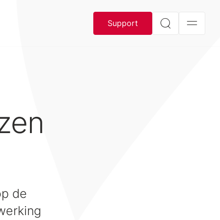
Support
jzen
op de
 werking