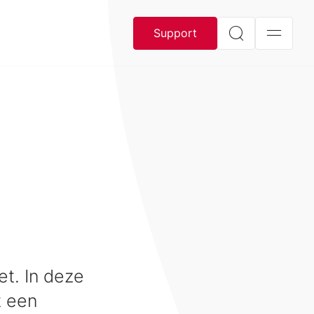
Support
et. In deze
t een