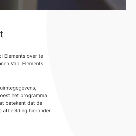
t
i Elements over te
innen Vabi Elements
ruimtegegevens,
moest het programma
at betekent dat de
e afbeelding hieronder.