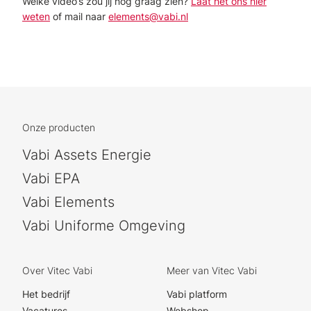
Welke video’s zou jij nog graag zien?
Laat het ons hier
weten
of mail naar
elements@vabi.nl
Onze producten
Vabi Assets Energie
Vabi EPA
Vabi Elements
Vabi Uniforme Omgeving
Over Vitec Vabi
Meer van Vitec Vabi
Het bedrijf
Vabi platform
Vacatures
Webshop