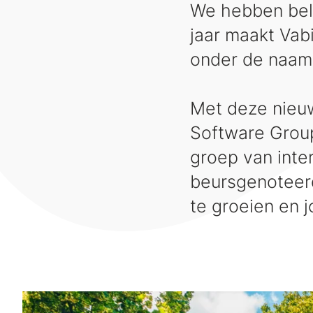
We hebben bela
jaar maakt Vab
onder de naam 
Met deze nieuw
Software Group
groep van inte
beursgenoteerd
te groeien en 