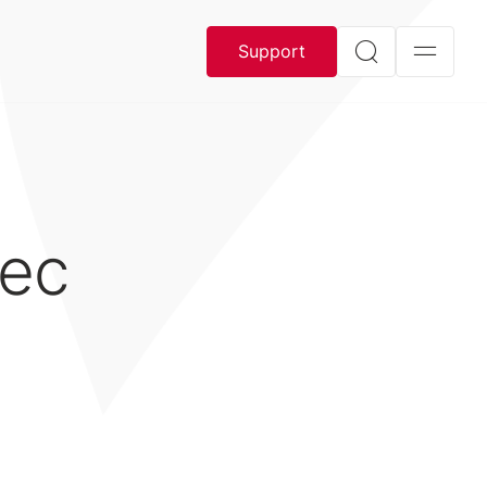
Support
tec