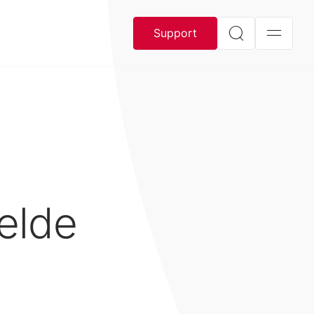
Support
elde