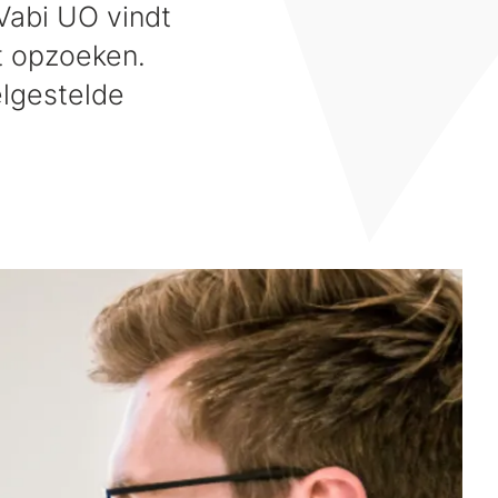
Vabi UO vindt
nt opzoeken.
elgestelde